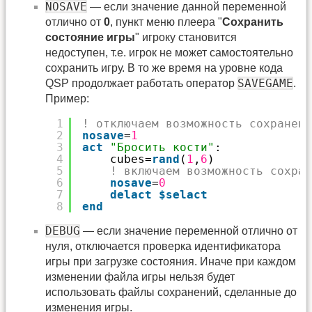
NOSAVE
— если значение данной переменной
отлично от
0
, пункт меню плеера "
Сохранить
состояние игры
" игроку становится
недоступен, т.е. игрок не может самостоятельно
сохранить игру. В то же время на уровне кода
SAVEGAME
QSP продолжает работать оператор
.
Пример:
1
! отключаем возможность сохранени
2
nosave
=
1
3
act
"Бросить кости"
:
4
cubes=
rand
(
1
,
6
)
5
! включаем возможность сохран
6
nosave
=
0
7
delact
$selact
8
end
DEBUG
— если значение переменной отлично от
нуля, отключается проверка идентификатора
игры при загрузке состояния. Иначе при каждом
изменении файла игры нельзя будет
использовать файлы сохранений, сделанные до
изменения игры.