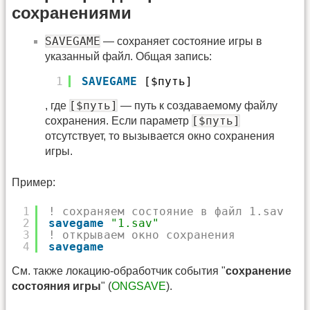
сохранениями
SAVEGAME
— сохраняет состояние игры в
указанный файл. Общая запись:
1
SAVEGAME
[$путь]
[$путь]
, где
— путь к создаваемому файлу
[$путь]
сохранения. Если параметр
отсутствует, то вызывается окно сохранения
игры.
Пример:
1
! сохраняем состояние в файл 1.sav
2
savegame
"1.sav"
3
! открываем окно сохранения
4
savegame
См. также локацию-обработчик события "
cохранение
состояния игры
" (
ONGSAVE
).