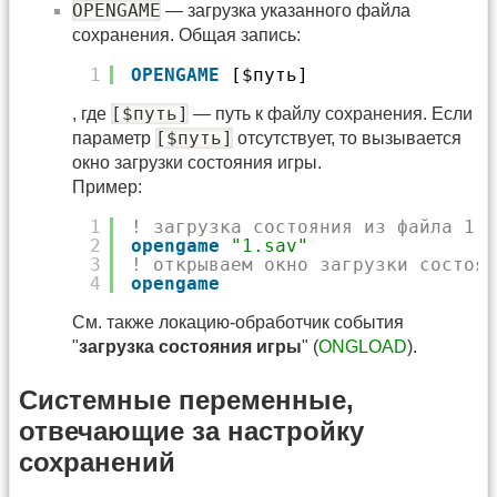
OPENGAME
— загрузка указанного файла
сохранения. Общая запись:
1
OPENGAME
[$путь]
[$путь]
, где
— путь к файлу сохранения. Если
[$путь]
параметр
отсутствует, то вызывается
окно загрузки состояния игры.
Пример:
1
! загрузка состояния из файла 1.s
2
opengame
"1.sav"
3
! открываем окно загрузки состоян
4
opengame
См. также локацию-обработчик события
"
загрузка состояния игры
" (
ONGLOAD
).
Системные переменные,
отвечающие за настройку
сохранений