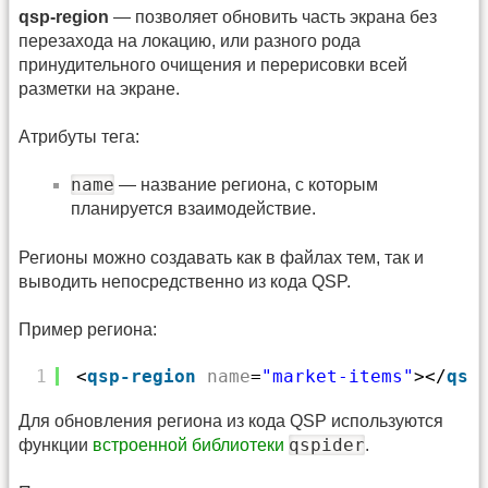
qsp-region
— позволяет обновить часть экрана без
перезахода на локацию, или разного рода
принудительного очищения и перерисовки всей
разметки на экране.
Атрибуты тега:
name
— название региона, с которым
планируется взаимодействие.
Регионы можно создавать как в файлах тем, так и
выводить непосредственно из кода QSP.
Пример региона:
1
<
qsp-region
name
=
"market-items"
></
qsp
Для обновления региона из кода QSP используются
qspider
функции
встроенной библиотеки
.