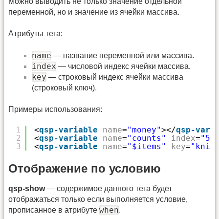
Можно выводить не только значение отдельной
переменной, но и значение из ячейки массива.
Атрибуты тега:
name
— название переменной или массива.
index
— числовой индекс ячейки массива.
key
— строковый индекс ячейки массива
(строковый ключ).
Примеры использования:
1
<
qsp-variable
name
=
"money"
></
qsp-vari
2
<
qsp-variable
name
=
"counts"
index
=
"5"
3
<
qsp-variable
name
=
"$items"
key
=
"knif
Отображение по условию
qsp-show
— содержимое данного тега будет
отображаться только если выполняется условие,
when
прописанное в атрибуте
.