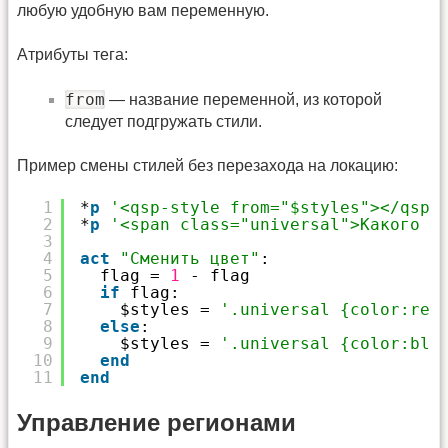
любую удобную вам переменную.
Атрибуты тега:
from
— название переменной, из которой
следует подгружать стили.
Пример смены стилей без перезахода на локацию:
1
*
p
'<qsp-style from="$styles"></qsp-
2
*
p
'<span class="universal">Какого ц
3
4
act
"Сменить цвет"
:
5
flag = 
1
- flag
6
if
flag:
7
$styles = 
'.universal {color:red
8
else
:
9
$styles = 
'.universal {color:blu
10
end
11
end
Управление регионами