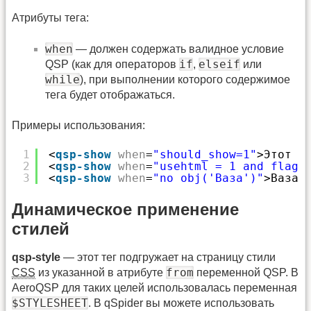
Атрибуты тега:
when
— должен содержать валидное условие
if
elseif
QSP (как для операторов
,
или
while
), при выполнении которого содержимое
тега будет отображаться.
Примеры использования:
1
<
qsp-show
when
=
"should_show=1"
>Этот т
2
<
qsp-show
when
=
"usehtml = 1 and flag 
3
<
qsp-show
when
=
"no obj('Ваза')"
>Ваза 
Динамическое применение
стилей
qsp-style
— этот тег подгружает на страницу стили
from
CSS
из указанной в атрибуте
переменной QSP. В
AeroQSP для таких целей использовалась переменная
$STYLESHEET
. В qSpider вы можете использовать