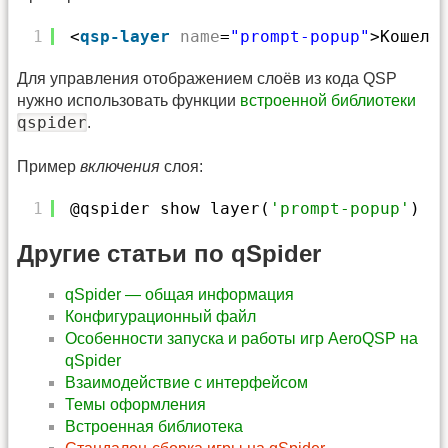
1
<
qsp-layer
name
=
"prompt-popup"
>Кошелё
Для управления отображением слоёв из кода QSP
нужно использовать функции
встроенной библиотеки
qspider
.
Пример
включения
слоя:
1
@qspider_show_layer(
'prompt-popup'
)
Другие статьи по qSpider
qSpider — общая информация
Конфигурационный файл
Особенности запуска и работы игр AeroQSP на
qSpider
Взаимодействие с интерфейсом
Темы оформления
Встроенная библиотека