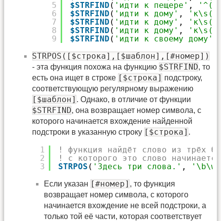
5
$STRFIND
(
'идти к пещере'
, 
'^(\
6
$STRFIND
(
'идти к дому'
, 
'к\s(\
7
$STRFIND
(
'идти к дому'
, 
'к\s(\
8
$STRFIND
(
'идти к дому'
, 
'к\s(\
9
$STRFIND
(
'идти к своему дому'
,
STRPOS([$строка],[$шаблон],[#номер])
$STRFIND
- эта функция похожа на функцию
, то
[$строка]
есть она ищет в строке
подстроку,
соответствующую регулярному выражению
[$шаблон]
. Однако, в отличие от функции
$STRFIND
, она возвращает номер символа, с
которого начинается вхождение найденной
[$строка]
подстроки в указанную строку
.
1
! функция найдёт слово из трёх бу
2
! с которого это слово начинается
3
STRPOS
(
'Здесь три слова.'
, 
'\b\w{
[#номер]
Если указан
, то функция
возвращает номер символа, с которого
начинается вхождение не всей подстроки, а
только той её части, которая соответствует