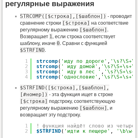
регулярные выражения
STRCOMP([$строка],[$шаблон])
- проводит
[$строка]
сравнение строки
на соответствие
[$шаблон]
регулярному выражению
.
1
Возвращает
, если строка соответствует
0
шаблону, иначе
. Сравни с функцией
$STRFIND
.
1
strcomp
(
'иду по дороге'
,
'\s?\S+\s
2
strcomp
(
' иду домой'
,
'\s?\S+\s+\S
3
strcomp
(
' иду в лес '
,
'\s?\S+\s+\
4
strcomp
(
'однословие'
,
'\s?\S+\s+\S
$STRFIND([$строка],[$шаблон],
[#номер])
- эта функция ищет в строке
[$строка]
подстроку, соответствующую
[$шаблон]
регулярному выражению
, и
возвращает эту подстроку.
1
! функция найдёт слово из четырёх
2
$STRFIND
(
'идти к пещере'
, 
'\b\w{4