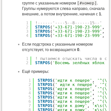
[#номер]
группе с указанным номером
.
Группы нумеруются слева направо, сначала
внешние, а потом внутренние, начиная с
1
.
1
!------'----5--8------15--'
2
STRPOS
(
'+33-671-190-23-999'
, 
'
3
STRPOS
(
'+33-671-190-23-999'
, 
'
4
STRPOS
(
'+33-671-190-23-999'
, 
'
Если подстрока с указанным номером
отсутствует, то возвращается
0
.
1
! пытаемся отыскать числа в ст
2
STRPOS
(
'Восемь зелёных яблок в
Ещё примеры:
1
STRPOS
(
'идти к пещере'
, 
'^(\S
2
STRPOS
(
' идти к пещере'
, 
'^(\
3
STRPOS
(
'идти к пещере'
, 
'^(\S
4
STRPOS
(
'идти к пещере'
, 
'^(\S
5
STRPOS
(
'идти к пещере'
, 
'^(\S
6
STRPOS
(
'идти к пещере'
, 
'^(\S
7
STRPOS
(
'идти к дому'
, 
'к\s(\S
8
STRPOS
(
'идти к дому'
, 
'к\s(\S