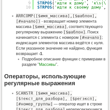
9
STRPOS
(
'идти к дому'
, 
'к\s(\S
10
STRPOS
(
'идти к своему дому'
, 
ARRCOMP([$имя_массива],[$шаблон],
[#начало])
- возвращает номер элемента
[$имя_массива]
массива
, соответствующего
[$шаблон]
регулярному выражению
. Поиск
[#начало]
начинается с элемента с номером
;
индексация элементов массива ведётся с нуля.
Если указанное значение не найдено, функция
возвращает
-1
.
Подробное описание функции с примерами в
разделе "
Массивы
".
Операторы, использующие
регулярные выражения
SCANSTR [$имя_массива],
[$текст_для_разбора], [$регэксп],
[#номер_группы]
— оператор ищет в строке
[$текст_для_разбора]
непересекающиеся