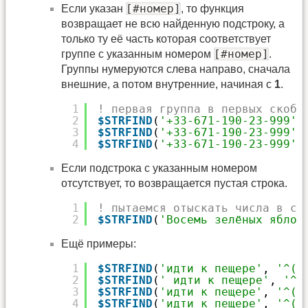
[#номер]
Если указан
, то функция
возвращает не всю найденную подстроку, а
только ту её часть которая соответствует
[#номер]
группе с указанным номером
.
Группы нумеруются слева направо, сначала
внешние, а потом внутренние, начиная с
1
.
1
! первая группа в первых скобк
2
$STRFIND
(
'+33-671-190-23-999'
,
3
$STRFIND
(
'+33-671-190-23-999'
,
4
$STRFIND
(
'+33-671-190-23-999'
,
Если подстрока с указанным номером
отсутствует, то возвращается пустая строка.
1
! пытаемся отыскать числа в ст
2
$STRFIND
(
'Восемь зелёных яблок
Ещё примеры:
1
$STRFIND
(
'идти к пещере'
, 
'^(\
2
$STRFIND
(
' идти к пещере'
, 
'^(
3
$STRFIND
(
'идти к пещере'
, 
'^(\
4
$STRFIND
(
'идти к пещере'
, 
'^(\