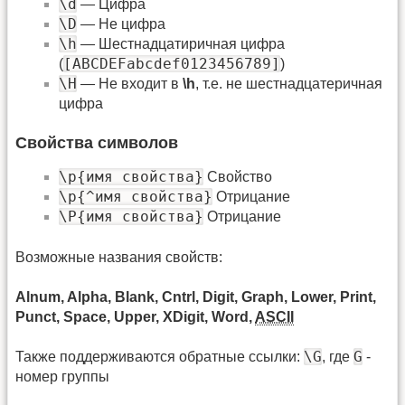
\d
— Цифра
\D
— Не цифра
\h
— Шестнадцатиричная цифра
[ABCDEFabcdef0123456789]
(
)
\H
— Не входит в
\h
, т.е. не шестнадцатеричная
цифра
Свойства символов
\p{имя свойства}
Свойство
\p{^имя свойства}
Отрицание
\P{имя свойства}
Отрицание
Возможные названия свойств:
Alnum, Alpha, Blank, Cntrl, Digit, Graph, Lower, Print,
Punct, Space, Upper, XDigit, Word,
ASCII
\G
G
Также поддерживаются обратные ссылки:
, где
-
номер группы