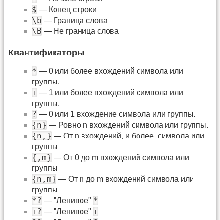
$
— Конец строки
\b
— Граница слова
\B
— Не граница слова
Квантификаторы
*
— 0 или более вхождений символа или
группы.
+
— 1 или более вхождений символа или
группы.
?
— 0 или 1 вхождение символа или группы.
{n}
— Ровно n вхождений символа или группы.
{n,}
— От n вхождений, и более, символа или
группы
{,m}
— От 0 до m вхождений символа или
группы
{n,m}
— От n до m вхождений символа или
группы
*?
*
— "Ленивое"
+?
+
— "Ленивое"