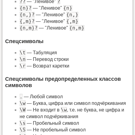
??
?
— "Ленивое"
{n}?
{n}
— "Ленивое"
{n,}?
{n,}
— "Ленивое"
{,m}?
{,m}
— "Ленивое"
{n,m}?
{n,m}
— "Ленивое"
Спецсимволы
\t
— Табуляция
\n
— Перевод строки
\r
— Возврат каретки
Спецсимволы предопределенных классов
символов
.
— Любой символ
\w
— Буква, цифра или символ подчёркивания
\W
\w
— Не входит в
, т.е. не буква, не цифра и
не символ подчёркивания
\s
— Пробельный символ
\S
— Не пробельный символ