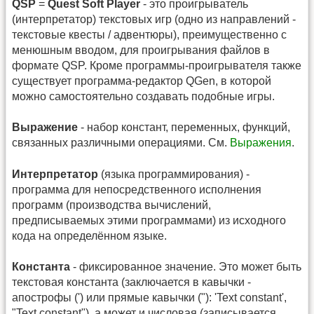
QSP
=
Quest Soft Player
- это проигрыватель
(интерпретатор) текстовых игр (одно из направлений -
текстовые квесты / адвентюры), преимущественно с
менюшным вводом, для проигрывания файлов в
формате QSP. Кроме программы-проигрывателя также
существует программа-редактор QGen, в которой
можно самостоятельно создавать подобные игры.
Выражение
- набор констант, переменных, функций,
связанных различными операциями. См.
Выражения
.
Интерпретатор
(языка программирования) -
программа для непосредственного исполнения
программ (производства вычислений,
предписываемых этими программами) из исходного
кода на определённом языке.
Константа
- фиксированное значение. Это может быть
текстовая константа (заключается в кавычки -
апострофы (') или прямые кавычки ("): 'Text constant',
"Text constant"), а может и числовая (записывается