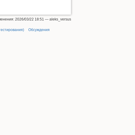
енения: 2026/03/22 18:51 —
aleks_versus
тестирования)
Обсуждения
Наверх
Ссылки сюда
История страницы