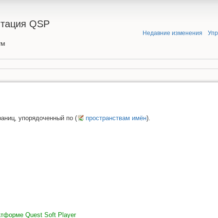
нтация QSP
Недавние изменения
Уп
ум
аниц, упорядоченный по (
пространствам имён
).
тформе Quest Soft Player