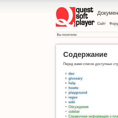
Докуме
Сайт
Фор
Вы посетили:
Содержание
Перед вами список доступных стр
dev
glossary
help
howto
playground
regex
wiki
Обсуждения
sidebar
Справочная информация о пла