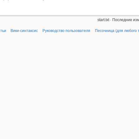
start.txt
· Последние изм
атьи
Вики-синтаксис
Руководство пользователя
Песочница (для любого 